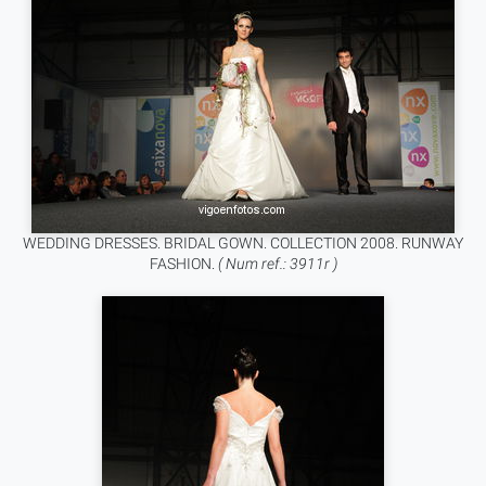
WEDDING DRESSES. BRIDAL GOWN. COLLECTION 2008. RUNWAY
FASHION.
( Num ref.: 3911r )