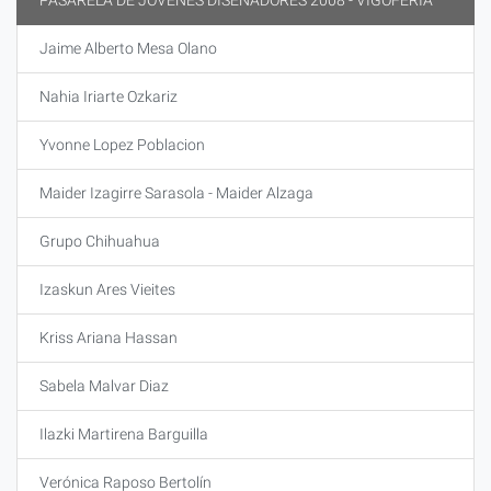
PASARELA DE JÓVENES DISEÑADORES 2008 - VIGOFERIA
Jaime Alberto Mesa Olano
Nahia Iriarte Ozkariz
Yvonne Lopez Poblacion
Maider Izagirre Sarasola - Maider Alzaga
Grupo Chihuahua
Izaskun Ares Vieites
Kriss Ariana Hassan
Sabela Malvar Diaz
Ilazki Martirena Barguilla
Verónica Raposo Bertolín