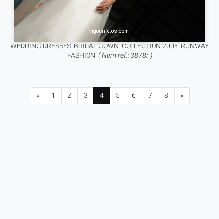
WEDDING DRESSES. BRIDAL GOWN. COLLECTION 2008. RUNWAY
FASHION.
( Num ref.: 3878r )
«
1
2
3
4
5
6
7
8
»