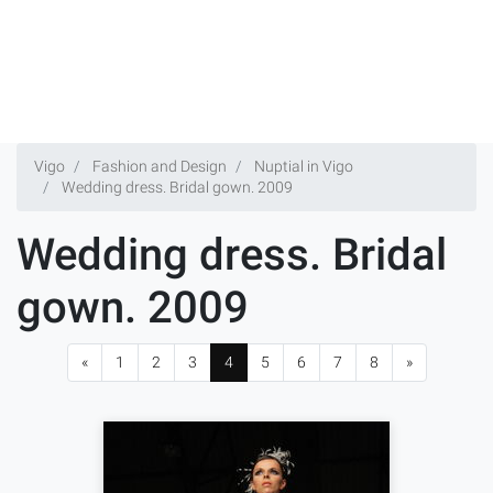
Vigo
Fashion and Design
Nuptial in Vigo
Wedding dress. Bridal gown. 2009
Wedding dress. Bridal
gown. 2009
«
1
2
3
4
5
6
7
8
»