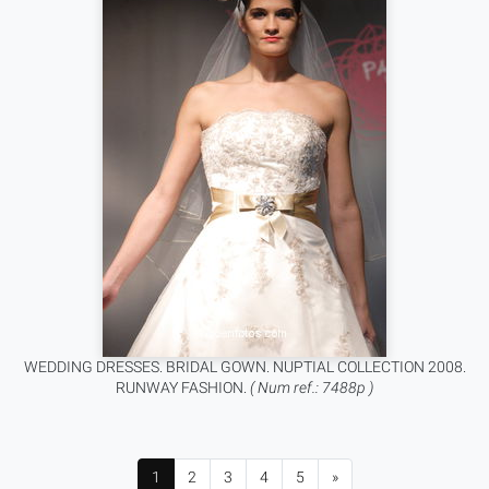
WEDDING DRESSES. BRIDAL GOWN. NUPTIAL COLLECTION 2008.
RUNWAY FASHION.
( Num ref.: 7488p )
1
2
3
4
5
»