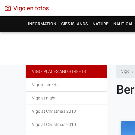
Vigo en fotos
INFORMATION
CIES ISLANDS
NATURE
NAUTICAL
Vigo
VIGO: PLACES AND STREETS
Vigo in streets
Ber
Vigo at night
Vigo at Christmas 2013
Vigo at Christmas 2010