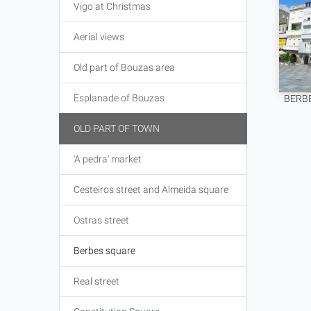
Vigo at Christmas
Aerial views
Old part of Bouzas area
Esplanade of Bouzas
BERB
OLD PART OF TOWN
'A pedra' market
Cesteiros street and Almeida square
Ostras street
Berbes square
Real street