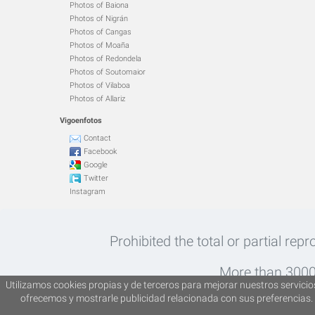
Photos of Baiona
Photos of Nigrán
Photos of Cangas
Photos of Moaña
Photos of Redondela
Photos of Soutomaior
Photos of Vilaboa
Photos of Allariz
Vigoenfotos
Contact
Facebook
Google
Twitter
Instagram
Prohibited the total or partial rep
More than 30000
Utilizamos cookies propias y de terceros para mejorar nuestros servicios
ofrecemos y mostrarle publicidad relacionada con sus preferencias. 