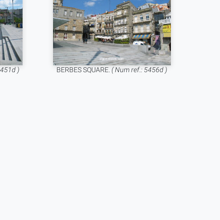
5451d )
BERBES SQUARE.
( Num ref.: 5456d )