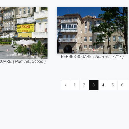
BERBES SQUARE.
( Num ref.: 7717 )
QUARE.
( Num ref.: 5463d )
«
1
2
3
4
5
6