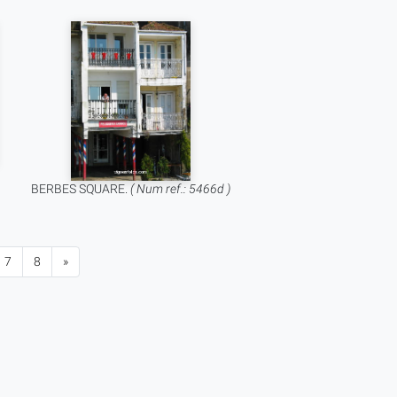
BERBES SQUARE.
( Num ref.: 5466d )
7
8
»