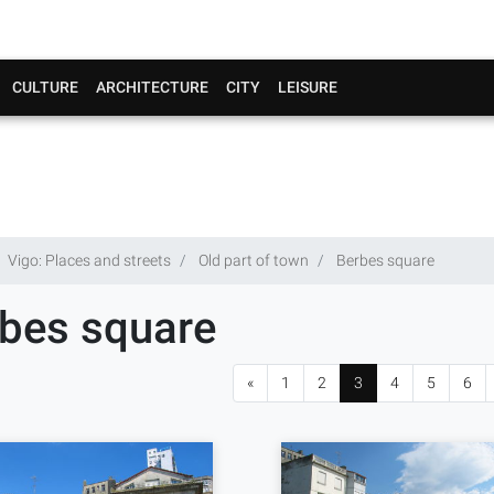
CULTURE
ARCHITECTURE
CITY
LEISURE
Vigo: Places and streets
Old part of town
Berbes square
bes square
«
1
2
3
4
5
6