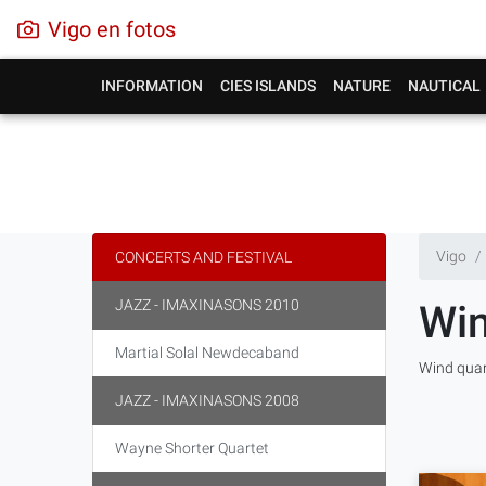
Vigo en fotos
INFORMATION
CIES ISLANDS
NATURE
NAUTICAL
Vigo
CONCERTS AND FESTIVAL
JAZZ - IMAXINASONS 2010
Win
Martial Solal Newdecaband
Wind quar
JAZZ - IMAXINASONS 2008
Wayne Shorter Quartet