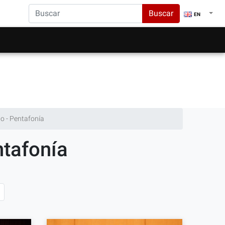
Buscar
EN
o - Pentafonía
ntafonía