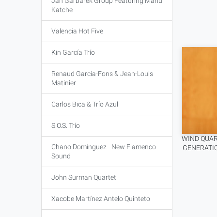
Jan Garbarek Group Featuring Manu
Katche
Valencia Hot Five
Kin García Trío
Renaud García-Fons & Jean-Louis
Matinier
Carlos Bica & Trío Azul
S.O.S. Trío
WIND QUAR
Chano Domínguez - New Flamenco
GENERATION
Sound
John Surman Quartet
Xacobe Martínez Antelo Quinteto