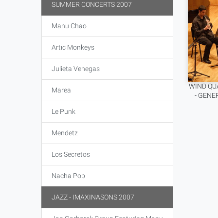
SUMMER CONCERTS 2007
Manu Chao
Artic Monkeys
Julieta Venegas
WIND QU
Marea
- GENER
Le Punk
Mendetz
Los Secretos
Nacha Pop
JAZZ - IMAXINASONS 2007