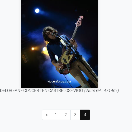
DELOREAN - CONCERT EN CASTRELOS - VIGO.
( Num ref.: 4714m )
«
1
2
3
4