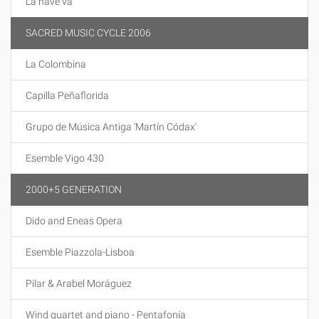
La nave va
SACRED MUSIC CYCLE 2006
La Colombina
Capilla Peñaflorida
Grupo de Música Antiga 'Martín Códax'
Esemble Vigo 430
2000+5 GENERATION
Dido and Eneas Opera
Esemble Piazzola-Lisboa
Pilar & Arabel Moráguez
Wind quartet and piano - Pentafonía