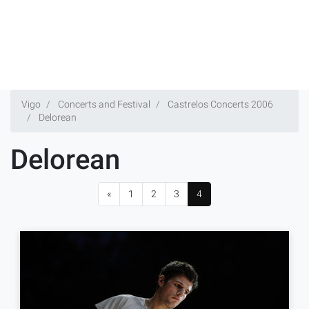
Vigo
Concerts and Festival
Castrelos Concerts 2006
Delorean
Delorean
«
1
2
3
4