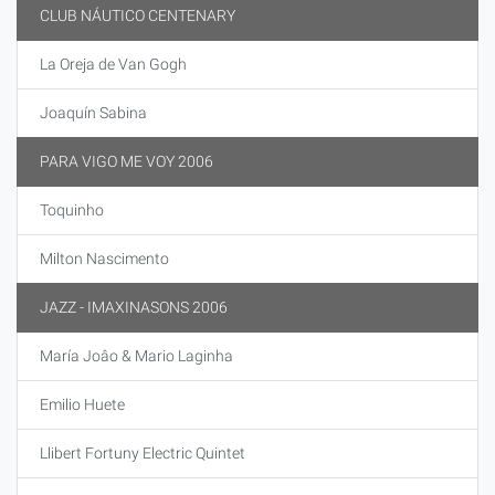
CLUB NÁUTICO CENTENARY
La Oreja de Van Gogh
Joaquín Sabina
PARA VIGO ME VOY 2006
Toquinho
Milton Nascimento
JAZZ - IMAXINASONS 2006
María Joâo & Mario Laginha
Emilio Huete
Llibert Fortuny Electric Quintet