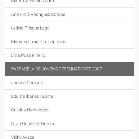
Mauro Menduiña Soto
Ana Flora Rodríguez Bordas
Leticia Priegue Lago
Mariana Luzia Girola Iglesias
Lidia Poza Piñeiro
PASSARELA DE JOVENS DESENHADORES 2007
Jacobo Campos
Edurne Ibañez Huarte
Cristina Hernandez
Silvia Gonzalez Guerra
Vicky Avaca