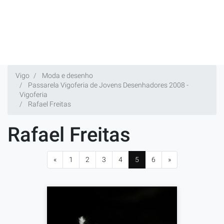
Vigo
Moda e desenho
Passarela Vigoferia de Jovens Desenhadores 2008 -
Vigoferia
Rafael Freitas
Rafael Freitas
«
1
2
3
4
5
6
»