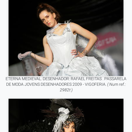
ETERNA MEDIEVAL. DESENHADOR: RAFAEL FREITAS . PASSARELA
DE MODA JOVENS DESENHADORES 2009 - VIGOFERIA.
( Num ref.:
2982t )