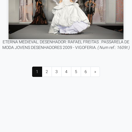
ETERNA MEDIEVAL. DESENHADOR: RAFAEL FREITAS . PASSARELA DE
MODA JOVENS DESENHADORES 2009 - VIGOFERIA.
( Num ref.: 1609t )
1
2
3
4
5
6
»