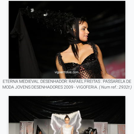
ETERNA MEDIEVAL. DESENHADOR: RAFAEL FREITAS . PASSARELA DE
MODA JOVENS DESENHADORES 2009 - VIGOFERIA.
( Num ref.: 2932t )