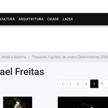
CULTURA
ARQUITECTURA
CIDADE
LAZER
Moda e desenho
Passarela Vigoferia de Jovens Desenhadores 2008 
ael Freitas
«
1
2
3
4
5