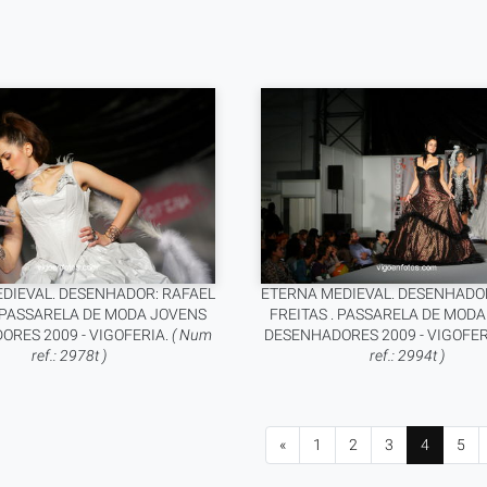
DIEVAL. DESENHADOR: RAFAEL
ETERNA MEDIEVAL. DESENHADOR
. PASSARELA DE MODA JOVENS
FREITAS . PASSARELA DE MOD
RES 2009 - VIGOFERIA.
( Num
DESENHADORES 2009 - VIGOFER
ref.: 2978t )
ref.: 2994t )
«
1
2
3
4
5