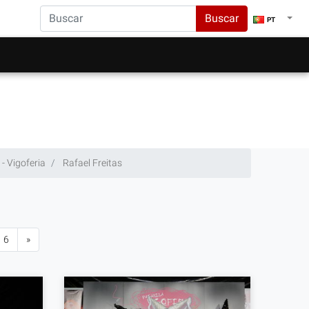
Buscar
PT
- Vigoferia
Rafael Freitas
6
»