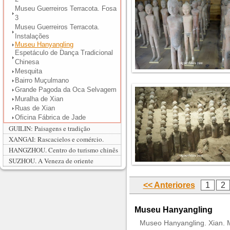
Museu Guerreiros Terracota. Fosa
3
Museu Guerreiros Terracota.
Instalações
Museu Hanyangling
Espetáculo de Dança Tradicional
Chinesa
Mesquita
Bairro Muçulmano
Grande Pagoda da Oca Selvagem
Muralha de Xian
Ruas de Xian
Oficina Fábrica de Jade
GUILIN: Paisagens e tradição
XANGAI: Rascacielos e comércio.
HANGZHOU. Centro do turismo chinês
SUZHOU. A Veneza de oriente
<< Anteriores
1
2
Museu Hanyangling
Museo Hanyangling. Xian. M