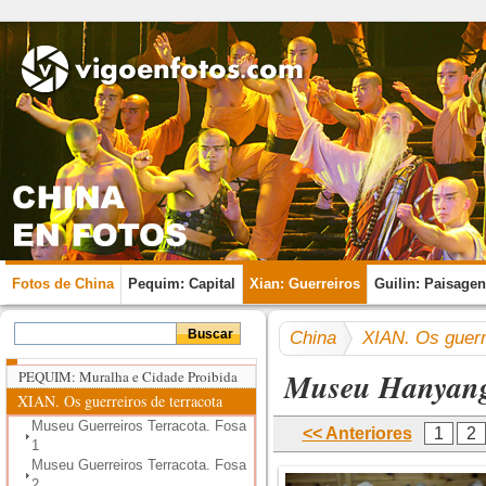
Fotos de China
Pequim: Capital
Xian: Guerreiros
Guilin: Paisage
China
XIAN. Os guerr
Museu Hanyang
PEQUIM: Muralha e Cidade Proibida
XIAN. Os guerreiros de terracota
Museu Guerreiros Terracota. Fosa
<< Anteriores
1
2
1
Museu Guerreiros Terracota. Fosa
2