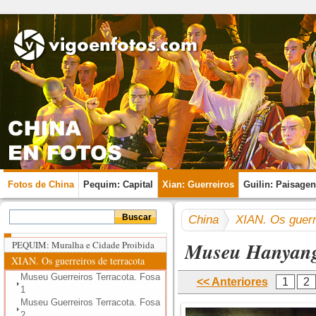
Fotos de China
Pequim: Capital
Xian: Guerreiros
Guilin: Paisage
China
XIAN. Os guerr
Museu Hanyang
PEQUIM: Muralha e Cidade Proibida
XIAN. Os guerreiros de terracota
Museu Guerreiros Terracota. Fosa
<< Anteriores
1
2
1
Museu Guerreiros Terracota. Fosa
2