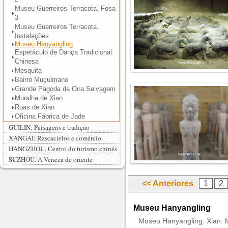
Museu Guerreiros Terracota. Fosa
3
Museu Guerreiros Terracota.
Instalações
Museu Hanyangling
Espetáculo de Dança Tradicional
Chinesa
Mesquita
Bairro Muçulmano
Grande Pagoda da Oca Selvagem
Muralha de Xian
Ruas de Xian
Oficina Fábrica de Jade
GUILIN: Paisagens e tradição
XANGAI: Rascacielos e comércio.
HANGZHOU. Centro do turismo chinês
SUZHOU. A Veneza de oriente
<< Anteriores
1
2
Museu Hanyangling
Museo Hanyangling. Xian. M