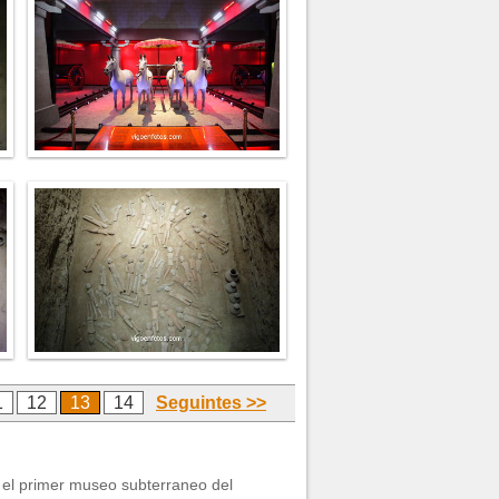
1
12
13
14
Seguintes >>
 el primer museo subterraneo del