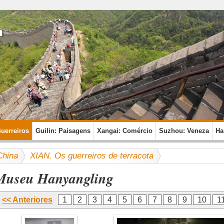
Guerreiros
Guilin: Paisagens
Xangai: Comércio
Suzhou: Veneza
Ha
China
XIAN. Os guerreiros de terracota
Museu Hanyangling
<< Anteriores
1
2
3
4
5
6
7
8
9
10
1