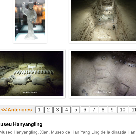
<< Anteriores
1
2
3
4
5
6
7
8
9
10
1
useu Hanyangling
Museo Hanyangling. Xian. Museo de Han Yang Ling de la dinastia Han