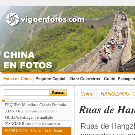
Fotos de China
Pequim: Capital
Xian: Guerreiros
Guilin: Paisage
China
HANGZHOU. Cen
Ruas de Ha
PEQUIM: Muralha e Cidade Proibida
XIAN. Os guerreiros de terracota
GUILIN: Paisagens e tradição
XANGAI: Rascacielos e comércio.
Ruas de Hangzh
HANGZHOU. Centro do turismo