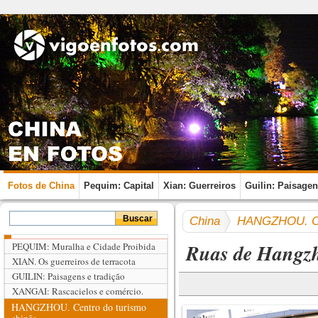
Fotos de China
Pequim: Capital
Xian: Guerreiros
Guilin: Paisage
China
HANGZHOU. Cen
Ruas de Hangz
PEQUIM: Muralha e Cidade Proibida
XIAN. Os guerreiros de terracota
GUILIN: Paisagens e tradição
XANGAI: Rascacielos e comércio.
HANGZHOU. Centro do turismo