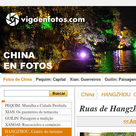
Fotos de China
Pequim: Capital
Xian: Guerreiros
Guilin: Paisage
China
HANGZHOU. Cen
Ruas de Hangz
PEQUIM: Muralha e Cidade Proibida
XIAN. Os guerreiros de terracota
GUILIN: Paisagens e tradição
<< An
XANGAI: Rascacielos e comércio.
HANGZHOU. Centro do turismo