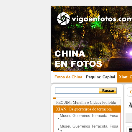
Fotos de China
Pequim: Capital
Xian: 
PEQUIM: Muralha e Cidade Proibida
XIAN. Os guerreiros de terracota
Museu Guerreiros Terracota. Fosa
1
Museu Guerreiros Terracota. Fosa
2