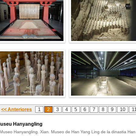
<< Anteriores
1
2
3
4
5
6
7
8
9
10
1
useu Hanyangling
Museo Hanyangling. Xian. Museo de Han Yang Ling de la dinastia Han