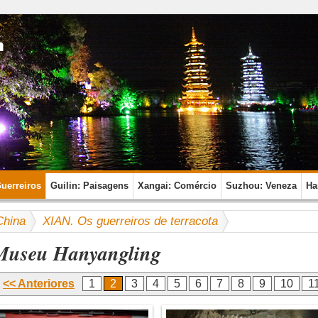
Guerreiros
Guilin: Paisagens
Xangai: Comércio
Suzhou: Veneza
Ha
China
XIAN. Os guerreiros de terracota
Museu Hanyangling
<< Anteriores
1
2
3
4
5
6
7
8
9
10
1