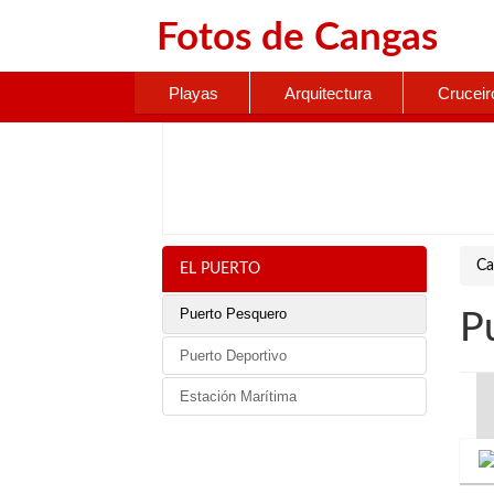
Fotos de
Cangas
Playas
Arquitectura
Cruceir
Ca
EL PUERTO
Puerto Pesquero
P
Puerto Deportivo
Estación Marítima