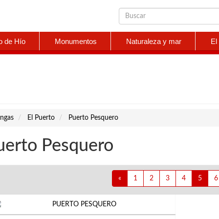
o de Hío
Monumentos
Naturaleza y mar
El
ngas
El Puerto
Puerto Pesquero
uerto Pesquero
«
1
2
3
4
5
6