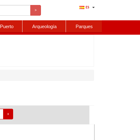
ES
>
 Puerto
Arqueología
Parques
»