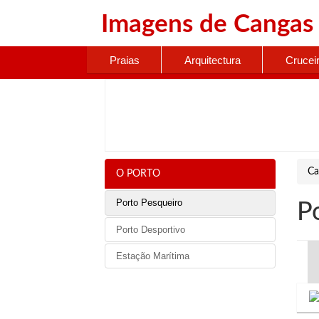
Imagens de
Cangas
Praias
Arquitectura
Crucei
Ca
O PORTO
Porto Pesqueiro
P
Porto Desportivo
Estação Marítima