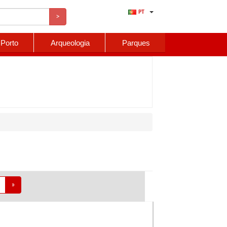
PT
>
Porto
Arqueologia
Parques
»