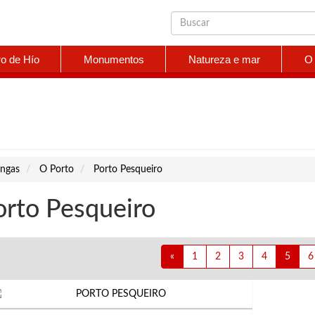
ro de Hío
Monumentos
Natureza e mar
O 
ngas
O Porto
Porto Pesqueiro
orto Pesqueiro
«
1
2
3
4
5
6