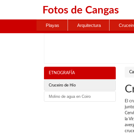
Fotos de
Cangas
Playas
Arquitectura
Cruceir
Ca
ETNOGRAFÍA
Cruceiro de Hío
C
Molino de agua en Coiro
El cr
junto
Cervi
la Vi
averg
cruc