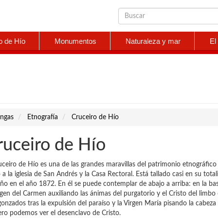
o de Hío
Monumentos
Naturaleza y mar
El
ngas
Etnografía
Cruceiro de Hío
ruceiro de Hío
uceiro de Hío es una de las grandes maravillas del patrimonio etnográfico
 a la iglesia de San Andrés y la Casa Rectoral. Está tallado casi en su tot
ño en el año 1872. En él se puede contemplar de abajo a arriba: en la base
rgen del Carmen auxiliando las ánimas del purgatorio y el Cristo del limbo 
onzados tras la expulsión del paraíso y la Virgen María pisando la cabeza
ero podemos ver el desenclavo de Cristo.