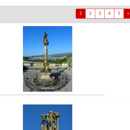
1
2
3
4
5
»