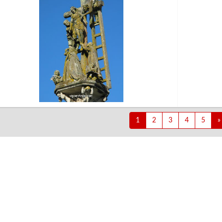
1
2
3
4
5
»