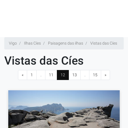
Vigo
Ilhas Cíes
Paisagens das ilhas
Vistas das Cíes
Vistas das Cíes
«
1
..
11
12
13
..
15
»