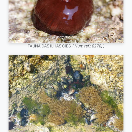
FAUNA DAS ILHAS CÍES.
( Num ref.: 8278j )