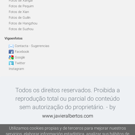
Fotos de Xangai
Fotos de Pequim
Fotos de Xian
Fotos de Guilin
Fotos de Hangzhou
Fotos de Suzhou
Vigoenfotos
Contacta - Sugerencias
Facebook
Google
Twitter
Instagram
Todos os direitos reservados. Proibida a
reprodução total ou parcial do conteúdo
sem autorização do proprietário. - by
www.javieralbertos.com
Mais de 30.000 imagens - Fotografías
Utilizamos cookies propias y de terceros para mejorar nuestros
servicios, elaborar información estadística, analizar sus hábitos de