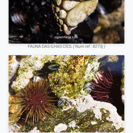
FAUNA DAS ILHAS CÍES.
( Num ref.: 8273j )