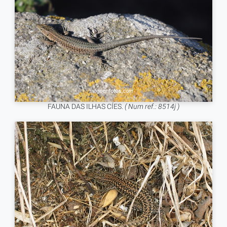
FAUNA DAS ILHAS CÍES.
( Num ref.: 8514j )