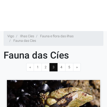
Vigo
Ilhas Cíes
Fauna e flora das ilhas
Fauna das Cíes
Fauna das Cíes
«
1
2
3
4
5
»