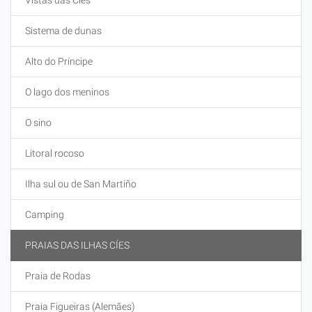
Vistas das Cíes
Sistema de dunas
Alto do Príncipe
O lago dos meninos
O sino
Litoral rocoso
Ilha sul ou de San Martiño
Camping
PRAIAS DAS ILHAS CÍES
Praia de Rodas
Praia Figueiras (Alemães)