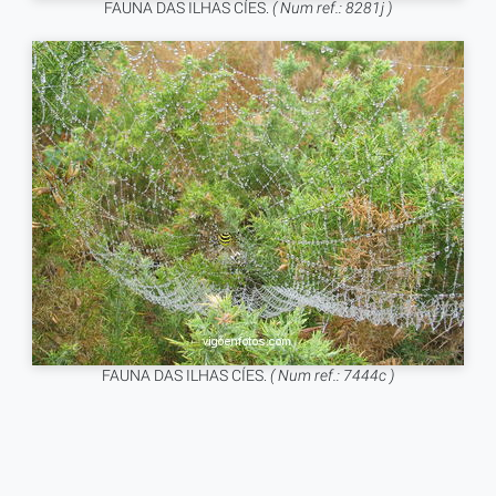
FAUNA DAS ILHAS CÍES.
( Num ref.: 8281j )
FAUNA DAS ILHAS CÍES.
( Num ref.: 7444c )