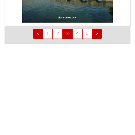
«
1
2
3
4
5
»