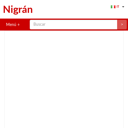
Nigrán
IT
>
Menú