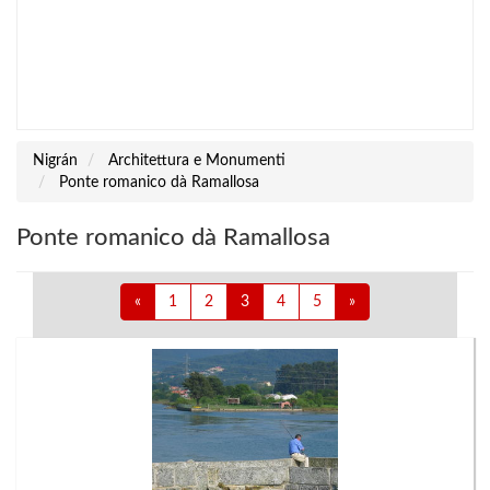
Nigrán
Architettura e Monumenti
Ponte romanico dà Ramallosa
Ponte romanico dà Ramallosa
«
1
2
3
4
5
»