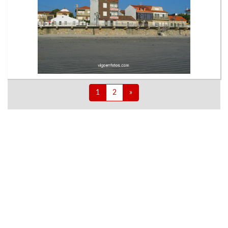
1
2
»