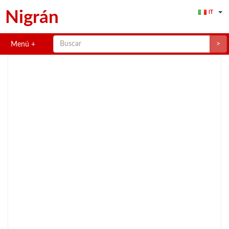
Nigrán
IT
>
Menú