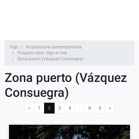
Vigo
Arquitectura contemporánea
Proyecto abrir Vigo al mar
Zona puerto (Vázquez Consuegra)
Zona puerto (Vázquez
Consuegra)
«
1
2
3
4
..
8
9
»