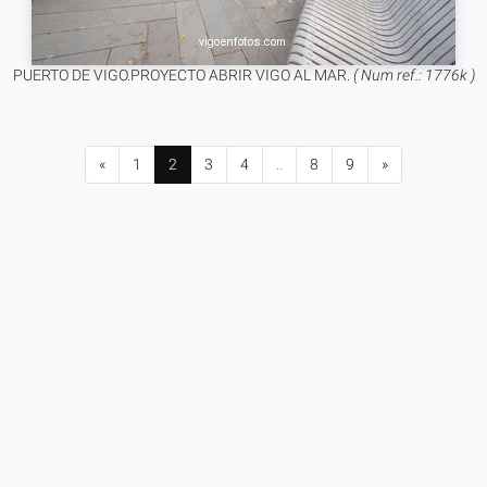
PUERTO DE VIGO.PROYECTO ABRIR VIGO AL MAR.
( Num ref.: 1776k )
«
1
2
3
4
..
8
9
»