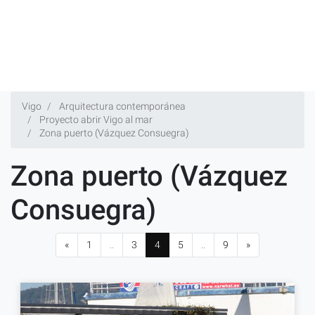
Vigo
Arquitectura contemporánea
Proyecto abrir Vigo al mar
Zona puerto (Vázquez Consuegra)
Zona puerto (Vázquez
Consuegra)
«
1
..
3
4
5
..
9
»