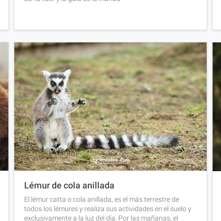
Lémur de cola anillada
El lémur catta o cola anillada, es el más terrestre de
todos los lémures y realiza sus actividades en el suelo y
exclusivamente a la luz del día. Por las mañanas, el