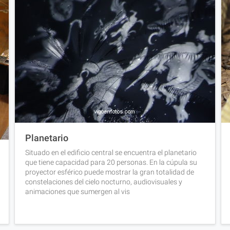
Planetario
Situado en el edificio central se encuentra el planetario
que tiene capacidad para 20 personas. En la cúpula su
proyector esférico puede mostrar la gran totalidad de
constelaciones del cielo nocturno, audiovisuales y
animaciones que sumergen al vis