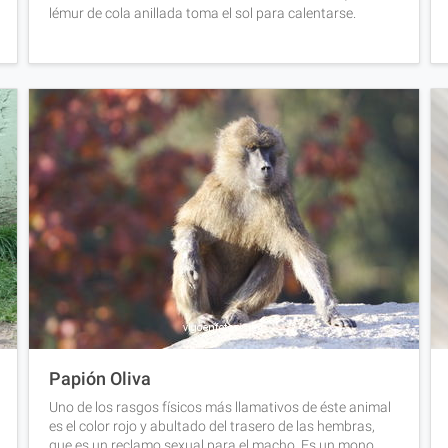
lémur de cola anillada toma el sol para calentarse.
Papión Oliva
Uno de los rasgos físicos más llamativos de éste animal
es el color rojo y abultado del trasero de las hembras,
que es un reclamo sexual para el macho. Es un mono