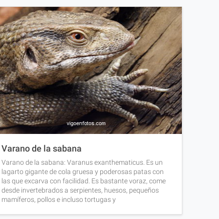
Varano de la sabana
Varano de la sabana: Varanus exanthematicus. Es un
lagarto gigante de cola gruesa y poderosas patas con
las que excarva con facilidad. Es bastante voraz, come
desde invertebrados a serpientes, huesos, pequeños
mamíferos, pollos e incluso tortugas y