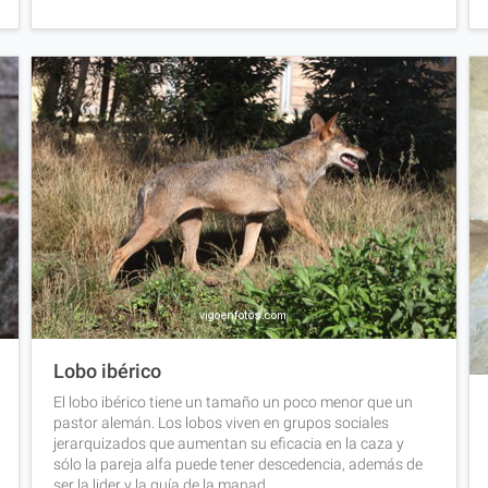
Lobo ibérico
El lobo ibérico tiene un tamaño un poco menor que un
pastor alemán. Los lobos viven en grupos sociales
jerarquizados que aumentan su eficacia en la caza y
sólo la pareja alfa puede tener descedencia, además de
ser la lider y la guía de la manad