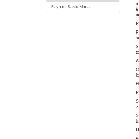
m
Playa de Santa Marta
è
a
P
P
s
S
t
A
C
f
H
P
S
e
S
t
I
P