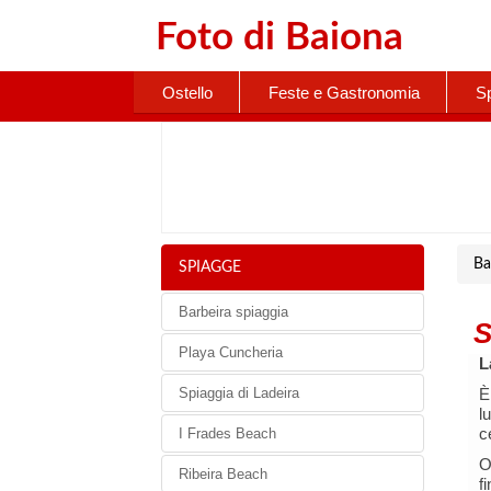
Foto di
Baiona
Ostello
Feste e Gastronomia
S
Ba
SPIAGGE
Barbeira spiaggia
S
Playa Cuncheria
L
Spiaggia di Ladeira
È
l
c
I Frades Beach
O
Ribeira Beach
f