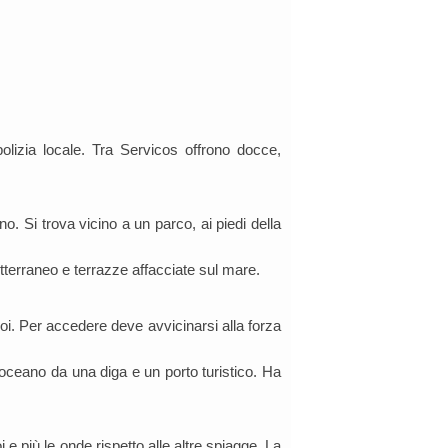
polizia locale. Tra Servicos offrono docce,
o. Si trova vicino a un parco, ai piedi della
sotterraneo e terrazze affacciate sul mare.
oi. Per accedere deve avvicinarsi alla forza
l'oceano da una diga e un porto turistico. Ha
 e più le onde rispetto alle altre spiagge. La