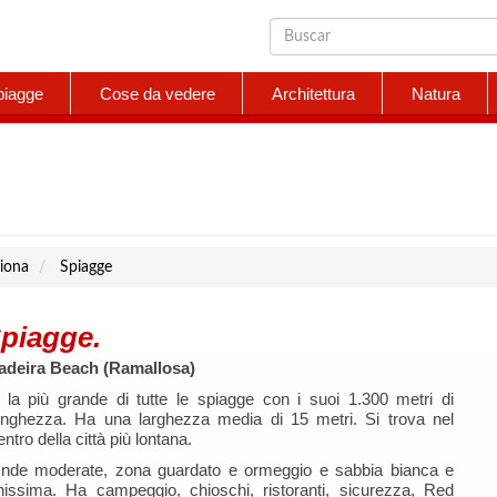
piagge
Cose da vedere
Architettura
Natura
iona
Spiagge
piagge.
adeira Beach (Ramallosa)
 la più grande di tutte le spiagge con i suoi 1.300 metri di
unghezza. Ha una larghezza media di 15 metri. Si trova nel
entro della città più lontana.
nde moderate, zona guardato e ormeggio e sabbia bianca e
inissima. Ha campeggio, chioschi, ristoranti, sicurezza, Red