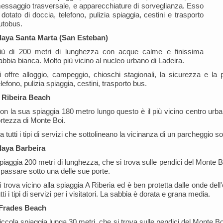
essaggio trasversale, e apparecchiature di sorveglianza. Esso
 dotato di doccia, telefono, pulizia spiaggia, cestini e trasporto
utobus.
laya Santa Marta (San Esteban)
iù di 200 metri di lunghezza con acque calme e finissima
abbia bianca. Molto più vicino al nucleo urbano di Ladeira.
i offre alloggio, campeggio, chioschi stagionali, la sicurezza e la 
elefono, pulizia spiaggia, cestini, trasporto bus.
 Ribeira Beach
on la sua spiaggia 180 metro lungo questo è il più vicino centro urban
ortezza di Monte Boi.
a tutti i tipi di servizi che sottolineano la vicinanza di un parcheggio 
laya Barbeira
piaggia 200 metri di lunghezza, che si trova sulle pendici del Monte B
 passare sotto una delle sue porte.
i trova vicino alla spiaggia A Riberia ed è ben protetta dalle onde del
utti i tipi di servizi per i visitatori. La sabbia è dorata e grana media.
 Frades Beach
iccola spiaggia lunga 30 metri, che si trova sulle pendici del Monte Boi