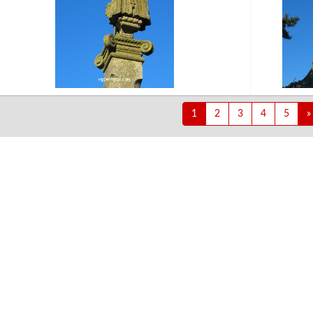
1
2
3
4
5
»