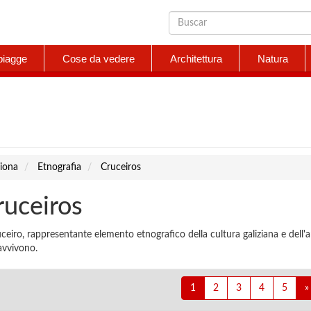
piagge
Cose da vedere
Architettura
Natura
iona
Etnografia
Cruceiros
ruceiros
uceiro, rappresentante elemento etnografico della cultura galiziana e dell'
avvivono.
1
2
3
4
5
»