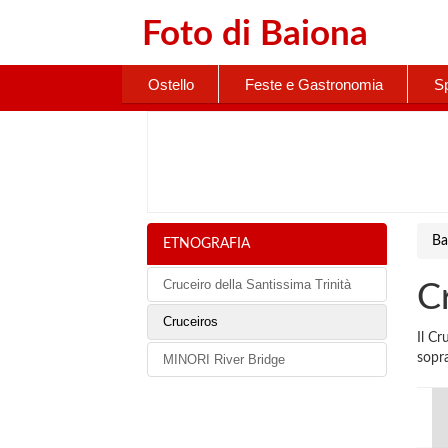
Foto di
Baiona
Ostello
Feste e Gastronomia
S
Ba
ETNOGRAFIA
Cruceiro della Santissima Trinità
C
Cruceiros
Il Cr
sopr
MINORI River Bridge