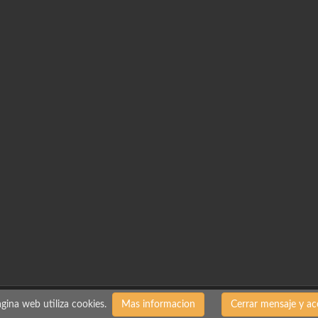
la riproduzione totale o parziale dei contenuti senza il permesso del propriet
gina web utiliza cookies.
Mas informacion
Cerrar mensaje y ac
agini di Parigi - Foto di Javier Albertos Benayas. Parisenfotos - Vigoenf