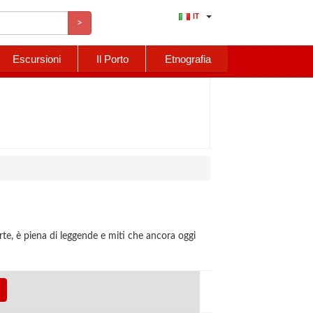
IT
>
Escursioni
Il Porto
Etnografia
arte, è piena di leggende e miti che ancora oggi