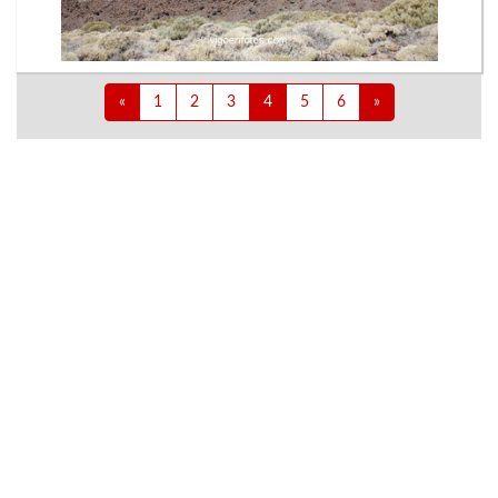
«
1
2
3
4
5
6
»