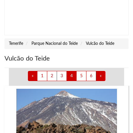
Tenerife
Parque Nacional do Teide
Vulcão do Teide
Vulcão do Teide
«
1
2
3
4
5
6
»