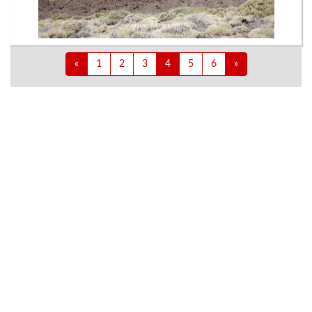
«
1
2
3
4
5
6
»