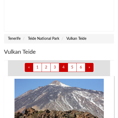
Tenerife
Teide National Park
Vulkan Teide
Vulkan Teide
«
1
2
3
4
5
6
»