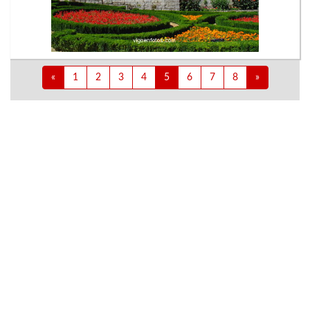
«
1
2
3
4
5
6
7
8
»