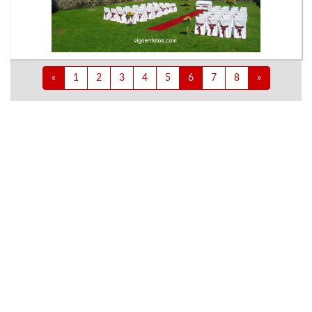
«
1
2
3
4
5
6
7
8
»