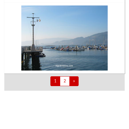
1
2
»