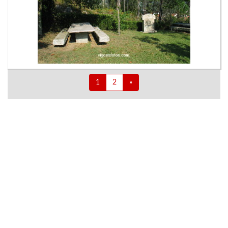
1
2
»