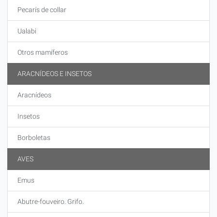
Pecarís de collar
Ualabi
Otros mamíferos
ARACNÍDEOS E INSETOS
Aracnídeos
Insetos
Borboletas
AVES
Emus
Abutre-fouveiro. Grifo.