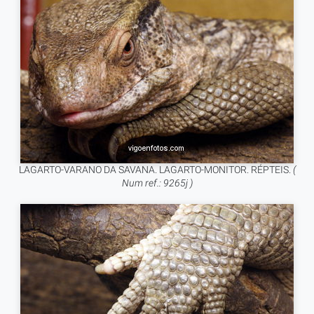
LAGARTO-VARANO DA SAVANA. LAGARTO-MONITOR. RÉPTEIS.
(
Num ref.: 9265j )