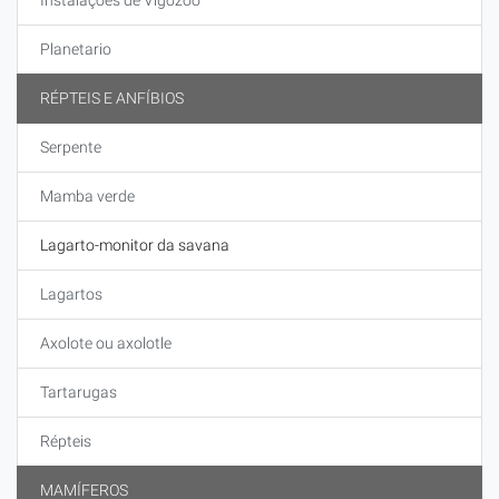
Instalações de Vigozoo
Planetario
RÉPTEIS E ANFÍBIOS
Serpente
Mamba verde
Lagarto-monitor da savana
Lagartos
Axolote ou axolotle
Tartarugas
Répteis
MAMÍFEROS