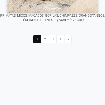
PRIMATAS, MICOS, MACACOS, GORILAS, CHIMPAZÉS, ORANGOTANGOS,
LÊMURES, BABUÍNOS,....
( Num ref.: 7596p )
1
2
3
4
»