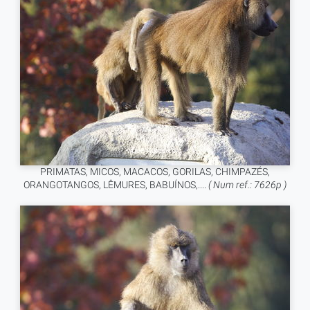
PRIMATAS, MICOS, MACACOS, GORILAS, CHIMPAZÉS,
ORANGOTANGOS, LÊMURES, BABUÍNOS,....
( Num ref.: 7626p )