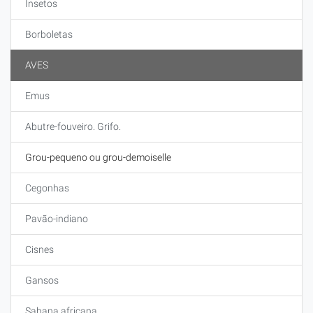
Insetos
Borboletas
AVES
Emus
Abutre-fouveiro. Grifo.
Grou-pequeno ou grou-demoiselle
Cegonhas
Pavão-indiano
Cisnes
Gansos
Sabana africana