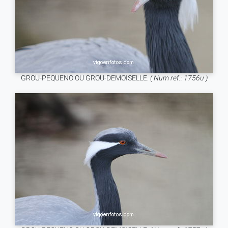
GROU-PEQUENO OU GROU-DEMOISELLE.
( Num ref.: 1756u )