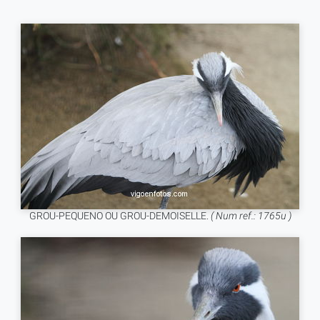
GROU-PEQUENO OU GROU-DEMOISELLE.
( Num ref.: 1765u )