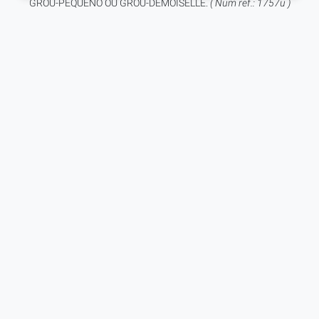
GROU-PEQUENO OU GROU-DEMOISELLE.
( Num ref.: 1757u )