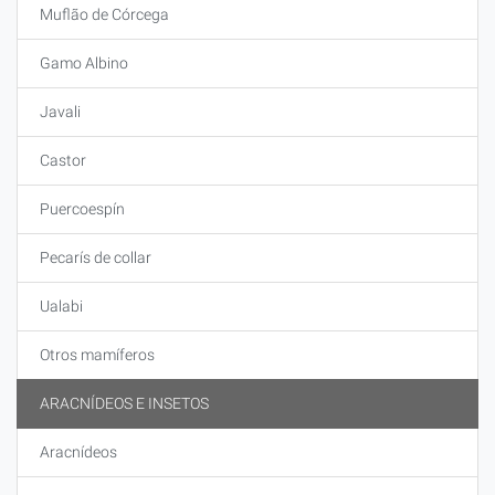
Muflão de Córcega
Gamo Albino
Javali
Castor
Puercoespín
Pecarís de collar
Ualabi
Otros mamíferos
ARACNÍDEOS E INSETOS
Aracnídeos