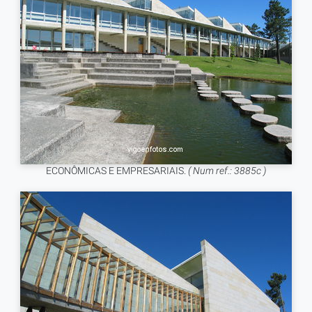
ECONÔMICAS E EMPRESARIAIS.
( Num ref.: 3885c )