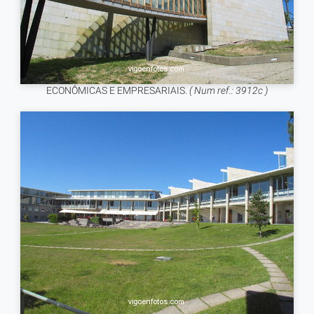
ECONÔMICAS E EMPRESARIAIS.
( Num ref.: 3912c )