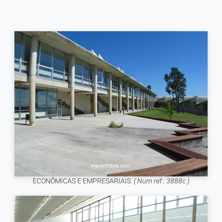
ECONÔMICAS E EMPRESARIAIS.
( Num ref.: 3888c )