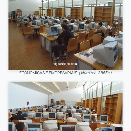
ECONÔMICAS E EMPRESARIAIS.
( Num ref.: 3865c )