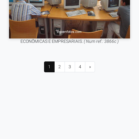
ECONÔMICAS E EMPRESARIAIS.
( Num ref.: 3866c )
1
2
3
4
»