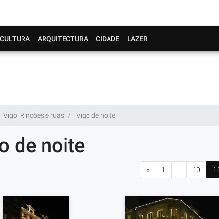
CULTURA
ARQUITECTURA
CIDADE
LAZER
Vigo: Rincões e ruas
Vigo de noite
o de noite
«
1
..
10
1