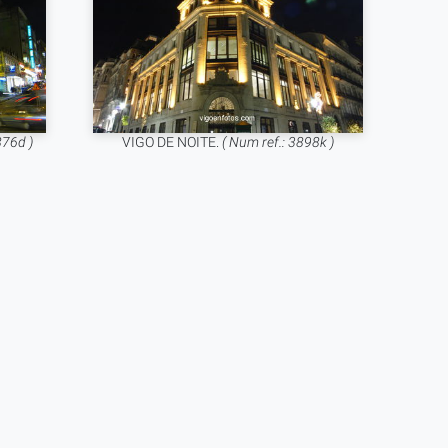
876d )
VIGO DE NOITE.
( Num ref.: 3898k )