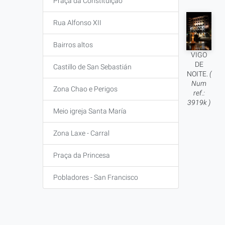
Praça da Constituição
Rua Alfonso XII
Bairros altos
VIGO
DE
Castillo de San Sebastián
NOITE.
(
Num
Zona Chao e Perigos
ref.:
3919k )
Meio igreja Santa María
Zona Laxe - Carral
Praça da Princesa
Pobladores - San Francisco