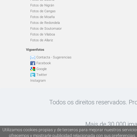
Fotos de Nigrán
Fotos de Cangas
Fotos de Moaña
Fotos de Redondela
Fotos de Soutomaior
Fotos de Vilaboa
Fotos de Allariz
Vigoenfotos
Contacta - Sugerencias
Facebook
Google
Twitter
Instagram
Todos os direitos reservados. Pro
Mais de 30.000 ima
Utilizamos cookies propias y de terceros para mejorar nuestros servicios
ofrecemos y mostrarle publicidad relacionada con sus preferencias. 