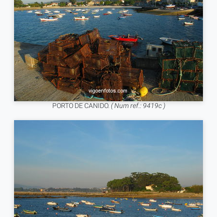
PORTO DE CANIDO.
( Num ref.: 9419c )