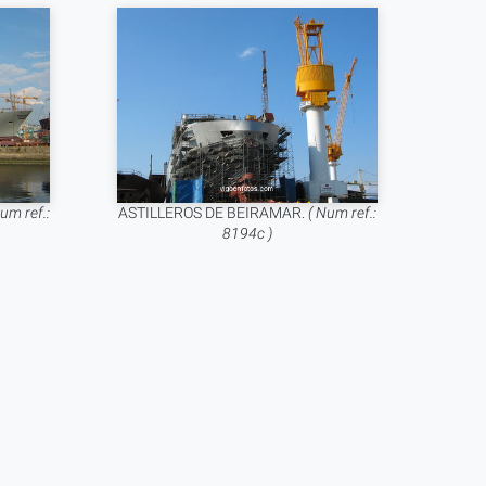
um ref.:
ASTILLEROS DE BEIRAMAR.
( Num ref.:
8194c )