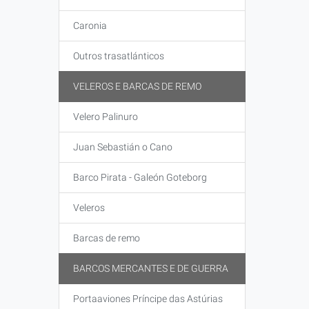
Caronia
Outros trasatlánticos
VELEROS E BARCAS DE REMO
Velero Palinuro
Juan Sebastián o Cano
Barco Pirata - Galeón Goteborg
Veleros
Barcas de remo
BARCOS MERCANTES E DE GUERRA
Portaaviones Príncipe das Astúrias