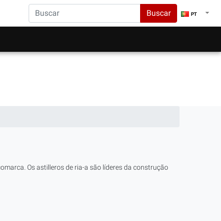
Buscar
PT
omarca. Os astilleros de ria-a são líderes da construção