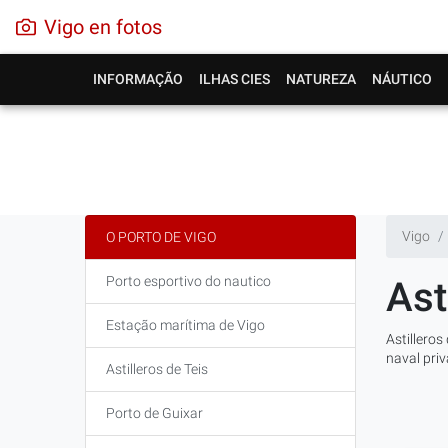
Vigo en fotos
INFORMAÇÃO
ILHAS CIES
NATUREZA
NÁUTICO
Vigo
O PORTO DE VIGO
Porto esportivo do nautico
Ast
Estação marítima de Vigo
Astilleros
naval priv
Astilleros de Teis
Porto de Guixar