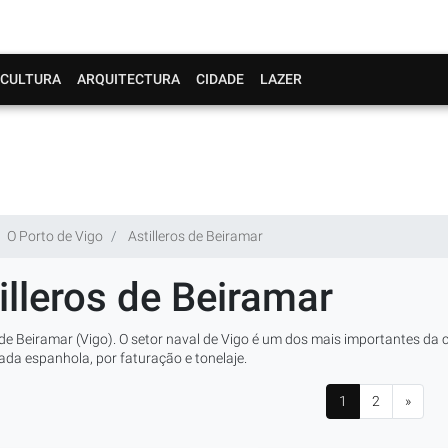
CULTURA
ARQUITECTURA
CIDADE
LAZER
O Porto de Vigo
Astilleros de Beiramar
illeros de Beiramar
 de Beiramar (Vigo). O setor naval de Vigo é um dos mais importantes da c
ada espanhola, por faturação e tonelaje.
1
2
»