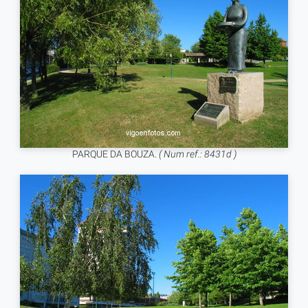
PARQUE DA BOUZA.
( Num ref.: 8431d )