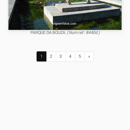
PARQUE DA BOUZA.
( Num ref.: 8440d )
1
2
3
4
5
»