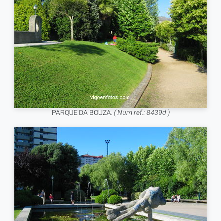
PARQUE DA BOUZA.
( Num ref.: 8439d )