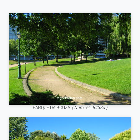
PARQUE DA BOUZA.
( Num ref.: 8438d )