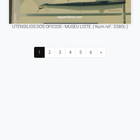
UTENSILIOS DOS OFICIOS - MUSEU LISTE.
( Num ref.: 3380c )
1
2
3
4
5
6
»