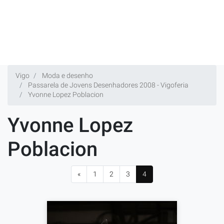
Vigo
Moda e desenho
Passarela de Jovens Desenhadores 2008 - Vigoferia
Yvonne Lopez Poblacion
Yvonne Lopez
Poblacion
«
1
2
3
4