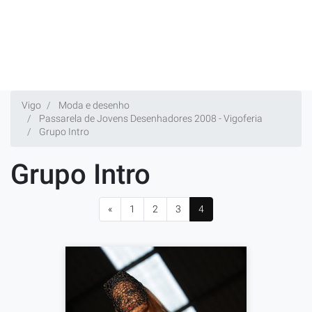
Vigo
Moda e desenho
Passarela de Jovens Desenhadores 2008 - Vigoferia
Grupo Intro
Grupo Intro
«
1
2
3
4