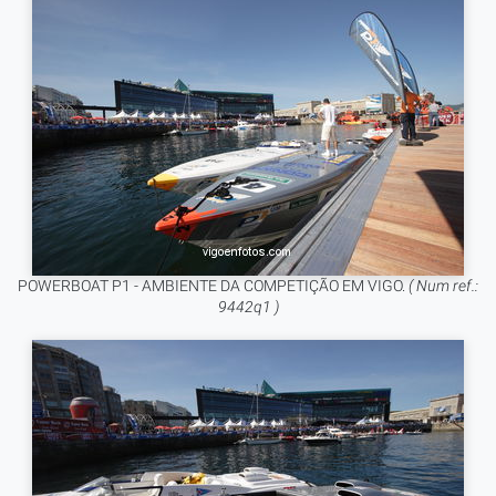
POWERBOAT P1 - AMBIENTE DA COMPETIÇÃO EM VIGO.
( Num ref.:
9442q1 )