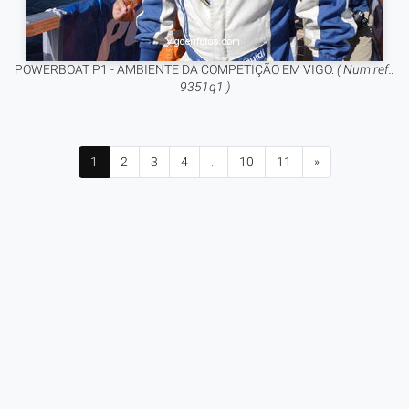
POWERBOAT P1 - AMBIENTE DA COMPETIÇÃO EM VIGO.
( Num ref.:
9351q1 )
1
2
3
4
..
10
11
»