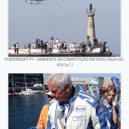
POWERBOAT P1 - AMBIENTE DA COMPETIÇÃO EM VIGO.
( Num ref.:
9291q1 )