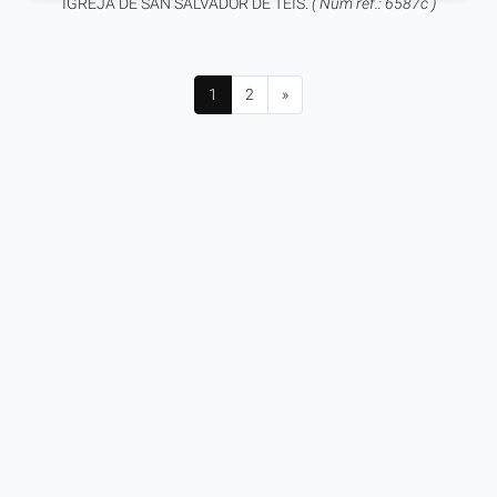
IGREJA DE SAN SALVADOR DE TEIS.
( Num ref.: 6587c )
1
2
»