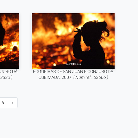
NJURO DÁ
FOGUEIRAS DE SAN JUAN E CONJURO DÁ
5333o )
QUEIMADA. 2007.
( Num ref.: 5360o )
6
»