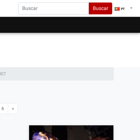
Buscar
PT
007
6
»