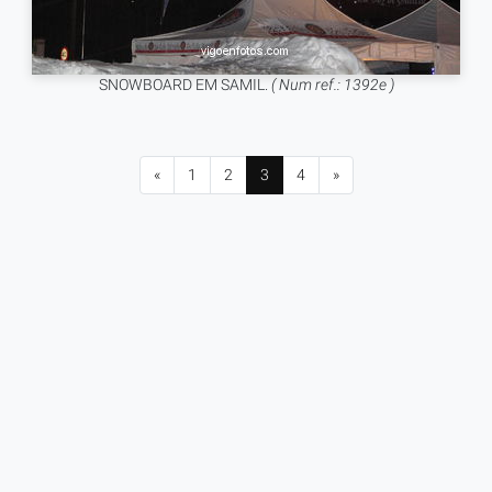
SNOWBOARD EM SAMIL.
( Num ref.: 1392e )
«
1
2
3
4
»