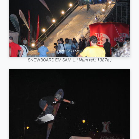
SNOWBOARD EM SAMIL.
( Num ref.: 1387e )