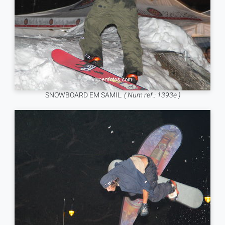
SNOWBOARD EM SAMIL.
( Num ref.: 1393e )