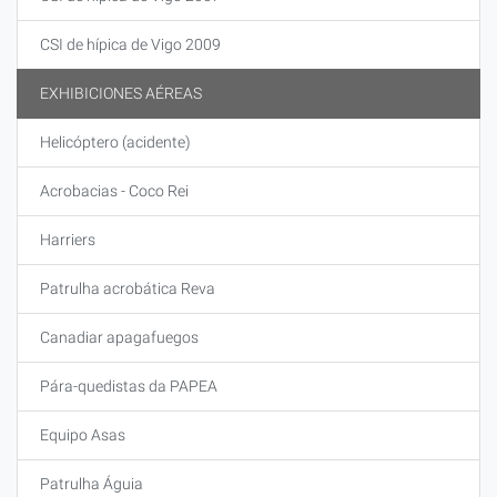
CSI de hípica de Vigo 2009
EXHIBICIONES AÉREAS
Helicóptero (acidente)
Acrobacias - Coco Rei
Harriers
Patrulha acrobática Reva
Canadiar apagafuegos
Pára-quedistas da PAPEA
Equipo Asas
Patrulha Águia