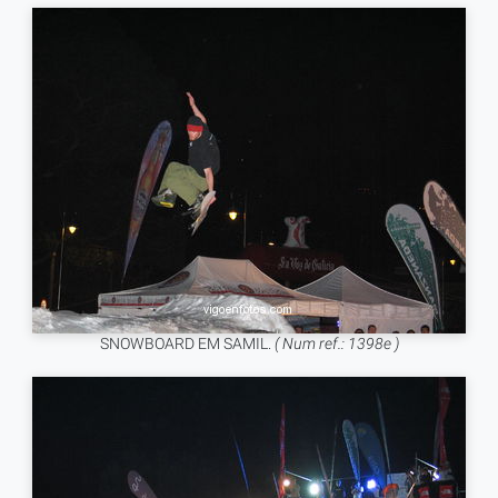
SNOWBOARD EM SAMIL.
( Num ref.: 1398e )