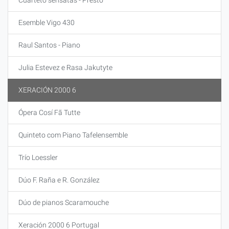
Cuarteto sensatas - Presto
Esemble Vigo 430
Raul Santos - Piano
Julia Estevez e Rasa Jakutyte
XERACIÓN 2000 6
Ópera Cosí Fã Tutte
Quinteto com Piano Tafelensemble
Trío Loessler
Dúo F. Raña e R. González
Dúo de pianos Scaramouche
Xeración 2000 6 Portugal