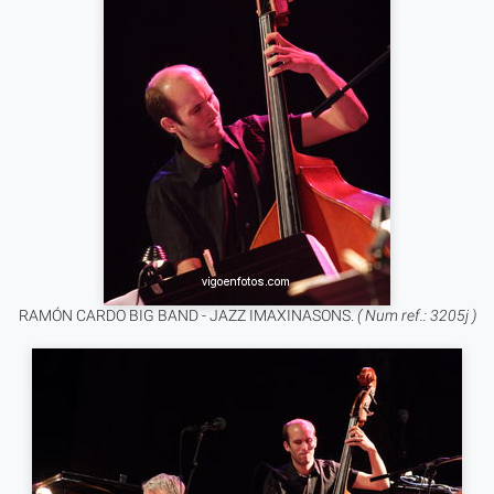
RAMÓN CARDO BIG BAND - JAZZ IMAXINASONS.
( Num ref.: 3205j )