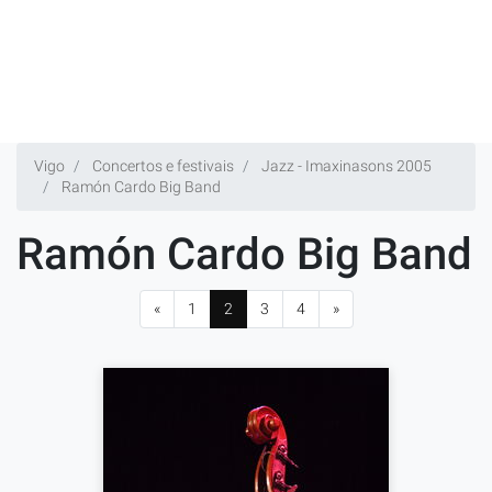
Vigo
Concertos e festivais
Jazz - Imaxinasons 2005
Ramón Cardo Big Band
Ramón Cardo Big Band
«
1
2
3
4
»