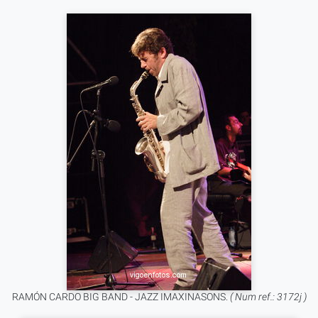
RAMÓN CARDO BIG BAND - JAZZ IMAXINASONS.
( Num ref.: 3172j )