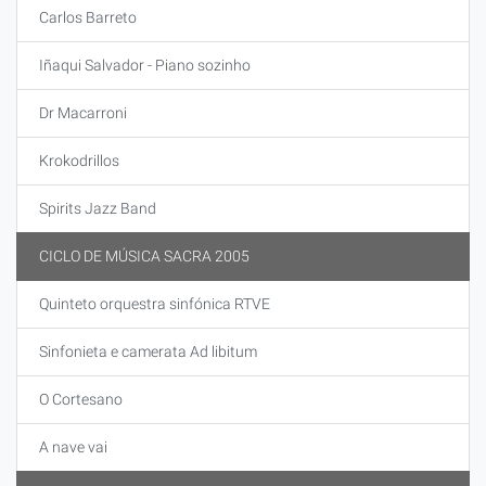
Carlos Barreto
Iñaqui Salvador - Piano sozinho
Dr Macarroni
Krokodrillos
Spirits Jazz Band
CICLO DE MÚSICA SACRA 2005
Quinteto orquestra sinfónica RTVE
Sinfonieta e camerata Ad libitum
O Cortesano
A nave vai