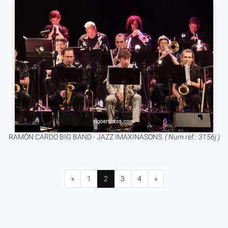
RAMÓN CARDO BIG BAND - JAZZ IMAXINASONS.
( Num ref.: 3156j )
«
1
2
3
4
»