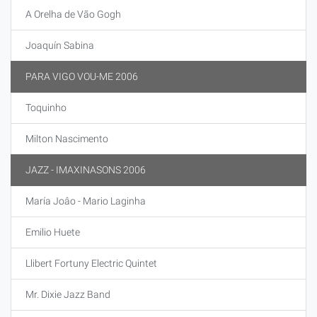
A Orelha de Vão Gogh
Joaquín Sabina
PARA VIGO VOU-ME 2006
Toquinho
Milton Nascimento
JAZZ - IMAXINASONS 2006
María Joâo - Mario Laginha
Emilio Huete
Llibert Fortuny Electric Quintet
Mr. Dixie Jazz Band